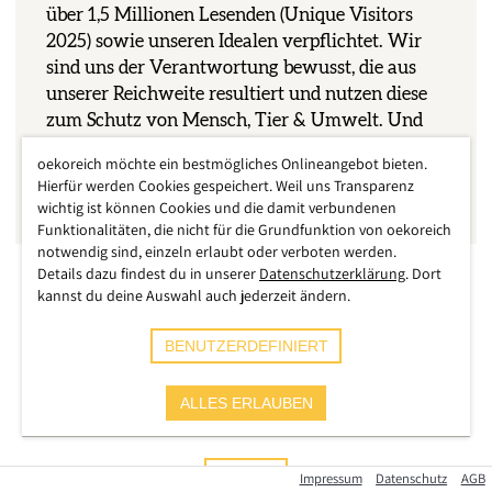
über 1,5 Millionen Lesenden (Unique Visitors
2025) sowie unseren Idealen verpflichtet. Wir
sind uns der Verantwortung bewusst, die aus
unserer Reichweite resultiert und nutzen diese
zum Schutz von Mensch, Tier & Umwelt. Und
wir treten für eine sozial und ökologisch
oekoreich möchte ein bestmögliches Onlineangebot bieten.
gerechtere Welt ein, im Sinne der Grundsätze der
Hierfür werden Cookies gespeichert. Weil uns Transparenz
Stiftung
COMÚN
.
wichtig ist können Cookies und die damit verbundenen
Funktionalitäten, die nicht für die Grundfunktion von oekoreich
notwendig sind, einzeln erlaubt oder verboten werden.
Details dazu findest du in unserer
Datenschutzerklärung
. Dort
kannst du deine Auswahl auch jederzeit ändern.
Medium
BENUTZERDEFINIERT
ALLES ERLAUBEN
NACH BEITRAGSTYP
NACH MONATEN
JULI 2026
Impressum
Datenschutz
AGB