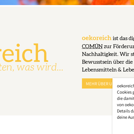
oekoreich
ist das d
COMÚN
zur Förderu
Nachhaltigkeit. Wir st
Bewusstsein über di
Lebensmitteln & Leb
MEHR ÜBER UNS ERFAHR
oekoreic
Cookies 
die damit
von oeko
Details d
deine Au