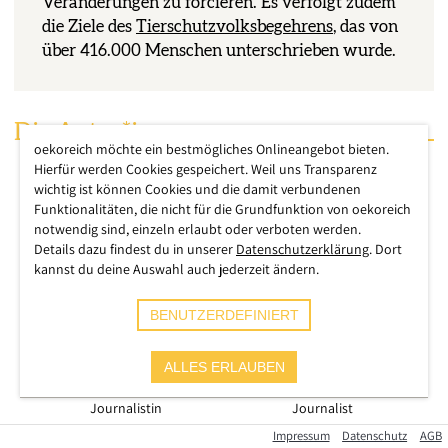
Veränderungen zu forcieren. Es verfolgt zudem
die Ziele des
Tierschutzvolksbegehrens
, das von
über 416.000 Menschen unterschrieben wurde.
Die Autor*innen
oekoreich möchte ein bestmögliches Onlineangebot bieten.
Hierfür werden Cookies gespeichert. Weil uns Transparenz
wichtig ist können Cookies und die damit verbundenen
Funktionalitäten, die nicht für die Grundfunktion von oekoreich
notwendig sind, einzeln erlaubt oder verboten werden.
Details dazu findest du in unserer
Datenschutzerklärung
. Dort
kannst du deine Auswahl auch jederzeit ändern.
BENUTZERDEFINIERT
ALLES ERLAUBEN
Kathrin
Hartmann
Sebastian
Backhaus
Journalistin
Journalist
Impressum
Datenschutz
AGB