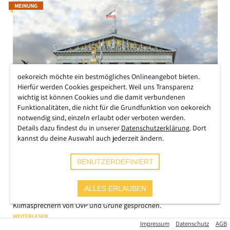
MEINUNG
oekoreich möchte ein bestmögliches Onlineangebot bieten.
Hierfür werden Cookies gespeichert. Weil uns Transparenz
wichtig ist können Cookies und die damit verbundenen
Funktionalitäten, die nicht für die Grundfunktion von oekoreich
notwendig sind, einzeln erlaubt oder verboten werden.
Doppelinterview ÖVP & Grüne:
Details dazu findest du in unserer
Datenschutzerklärung
. Dort
kannst du deine Auswahl auch jederzeit ändern.
„Wir können es auch rosarotes
Ponygesetz nennen“
BENUTZERDEFINIERT
Nadja Luze
Woran liegt es, dass Österreich kein Klimaschutzgesetz hat?
ALLES ERLAUBEN
Journalistin Nadja Luze hat mit den beiden Nationalrats-
Klimasprechern von ÖVP und Grüne gesprochen.
WEITERLESEN
Impressum
Datenschutz
AGB