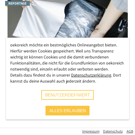
REPORTAGE
oekoreich möchte ein bestmögliches Onlineangebot bieten.
Hierfür werden Cookies gespeichert. Weil uns Transparenz
wichtig ist können Cookies und die damit verbundenen
Funktionalitäten, die nicht für die Grundfunktion von oekoreich
notwendig sind, einzeln erlaubt oder verboten werden.
Gift auf der Haut: Der gigantische
Details dazu findest du in unserer
Datenschutzerklärung
. Dort
kannst du deine Auswahl auch jederzeit ändern.
Skandal hinter Ultra-Fast-Fashion
oekoreich Recherche
BENUTZERDEFINIERT
Was steckt eigentlich in diesen super-billigen Kleidungsstücken?
Wir haben recherchiert und aktuelle Untersuchungen ausgewertet.
ALLES ERLAUBEN
Das Ergebnis ist erschreckend.
WEITERLESEN
Impressum
Datenschutz
AGB