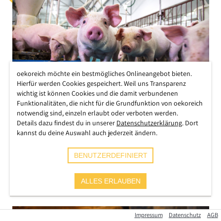
oekoreich möchte ein bestmögliches Onlineangebot bieten.
Hierfür werden Cookies gespeichert. Weil uns Transparenz
wichtig ist können Cookies und die damit verbundenen
Funktionalitäten, die nicht für die Grundfunktion von oekoreich
Exklusiv: Neue Tierwohlskala
notwendig sind, einzeln erlaubt oder verboten werden.
Details dazu findest du in unserer
Datenschutzerklärung
. Dort
könnte Konsumverhalten massiv
kannst du deine Auswahl auch jederzeit ändern.
verändern
BENUTZERDEFINIERT
Chiara Brammer
Eine neue Studie zeigt jetzt erstmals die Effekte einer leicht
verständlichen Tierwohlskala.
ALLES ERLAUBEN
WEITERLESEN
Impressum
Datenschutz
AGB
MEINUNG