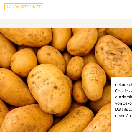
LANDWIRTSCHAFT
oekoreic
Cookies 
die damit
von oeko
Details d
deine Au