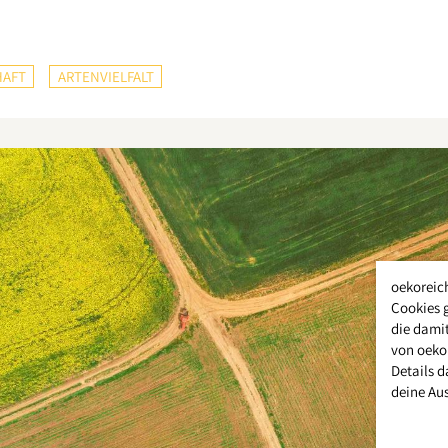
HAFT
ARTENVIELFALT
oekoreic
Cookies 
die damit
von oeko
Details d
deine Au