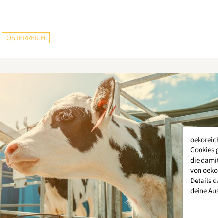
ÖSTERREICH
oekoreic
Cookies 
die damit
von oeko
Details d
deine Au