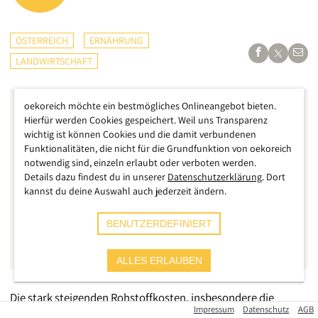
ÖSTERREICH
ERNÄHRUNG
LANDWIRTSCHAFT
oekoreich möchte ein bestmögliches Onlineangebot bieten.
Hierfür werden Cookies gespeichert. Weil uns Transparenz
wichtig ist können Cookies und die damit verbundenen
Funktionalitäten, die nicht für die Grundfunktion von oekoreich
notwendig sind, einzeln erlaubt oder verboten werden.
Details dazu findest du in unserer
Datenschutzerklärung
. Dort
kannst du deine Auswahl auch jederzeit ändern.
BENUTZERDEFINIERT
ALLES ERLAUBEN
Die stark steigenden Rohstoffkosten, insbesondere die
Impressum
Datenschutz
AGB
Gaspreise, und die angespannte Situation entlang der