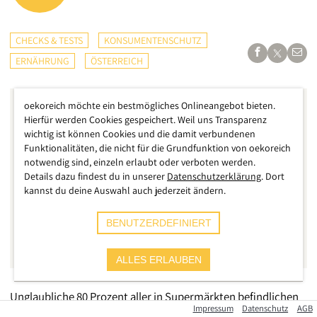
CHECKS & TESTS
KONSUMENTENSCHUTZ
ERNÄHRUNG
ÖSTERREICH
oekoreich möchte ein bestmögliches Onlineangebot bieten.
Hierfür werden Cookies gespeichert. Weil uns Transparenz
wichtig ist können Cookies und die damit verbundenen
Funktionalitäten, die nicht für die Grundfunktion von oekoreich
notwendig sind, einzeln erlaubt oder verboten werden.
Details dazu findest du in unserer
Datenschutzerklärung
. Dort
kannst du deine Auswahl auch jederzeit ändern.
BENUTZERDEFINIERT
ALLES ERLAUBEN
Unglaubliche 80 Prozent aller in Supermärkten befindlichen
Impressum
Datenschutz
AGB
Honig-Produkte sollen gefälscht sein – diese Erkenntnis auf