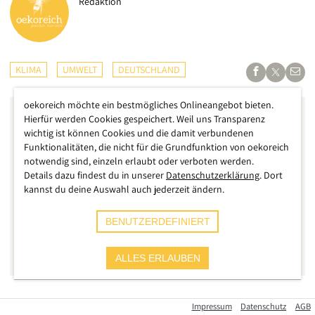
Redaktion
KLIMA
UMWELT
DEUTSCHLAND
oekoreich möchte ein bestmögliches Onlineangebot bieten.
Hierfür werden Cookies gespeichert. Weil uns Transparenz
wichtig ist können Cookies und die damit verbundenen
Funktionalitäten, die nicht für die Grundfunktion von oekoreich
notwendig sind, einzeln erlaubt oder verboten werden.
Details dazu findest du in unserer
Datenschutzerklärung
. Dort
kannst du deine Auswahl auch jederzeit ändern.
BENUTZERDEFINIERT
ALLES ERLAUBEN
Nachdem seit vielen Wochen eine außergewöhnliche Dürre in
Impressum
Datenschutz
AGB