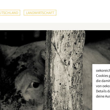
UTSCHLAND
LANDWIRTSCHAFT
oekoreic
Cookies 
die damit
von oeko
Details d
deine Au