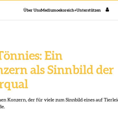
Über Uns
Medium
oekoreich+
Unterstützen
Tönnies: Ein
zern als Sinnbild der
rqual
nen Konzern, der für viele zum Sinnbild eines auf Tierle
de.