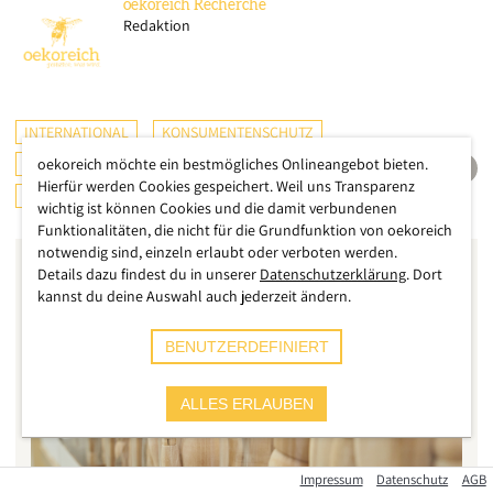
oekoreich
Recherche
Redaktion
INTERNATIONAL
KONSUMENTENSCHUTZ
LIEFERKETTENGESETZ
oekoreich möchte ein bestmögliches Onlineangebot bieten.
KONSUMDIALOGE
Hierfür werden Cookies gespeichert. Weil uns Transparenz
WALD & HOLZ
wichtig ist können Cookies und die damit verbundenen
Funktionalitäten, die nicht für die Grundfunktion von oekoreich
notwendig sind, einzeln erlaubt oder verboten werden.
Details dazu findest du in unserer
Datenschutzerklärung
. Dort
kannst du deine Auswahl auch jederzeit ändern.
BENUTZERDEFINIERT
ALLES ERLAUBEN
Impressum
Datenschutz
AGB