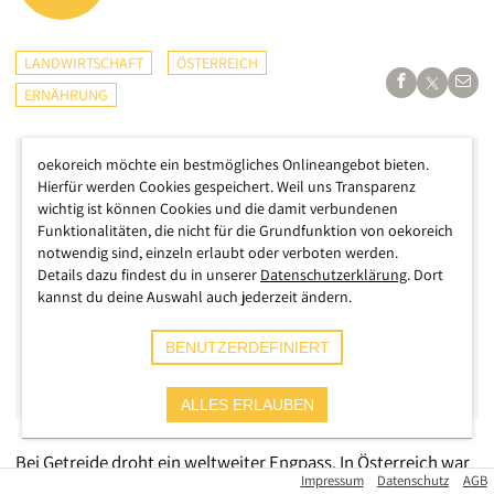
LANDWIRTSCHAFT
ÖSTERREICH
ERNÄHRUNG
oekoreich möchte ein bestmögliches Onlineangebot bieten.
Hierfür werden Cookies gespeichert. Weil uns Transparenz
wichtig ist können Cookies und die damit verbundenen
Funktionalitäten, die nicht für die Grundfunktion von oekoreich
notwendig sind, einzeln erlaubt oder verboten werden.
Details dazu findest du in unserer
Datenschutzerklärung
. Dort
kannst du deine Auswahl auch jederzeit ändern.
BENUTZERDEFINIERT
ALLES ERLAUBEN
Bei Getreide droht ein weltweiter Engpass. In Österreich war
Impressum
Datenschutz
AGB
Getreide bisher weniger Lebensmittel als vielmehr