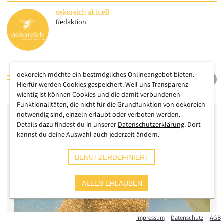
oekoreich
aktuell
Redaktion
ÖSTERREICH
INTERNATIONAL
oekoreich möchte ein bestmögliches Onlineangebot bieten.
Hierfür werden Cookies gespeichert. Weil uns Transparenz
LANDWIRTSCHAFT
ERNÄHRUNG
wichtig ist können Cookies und die damit verbundenen
Funktionalitäten, die nicht für die Grundfunktion von oekoreich
notwendig sind, einzeln erlaubt oder verboten werden.
Details dazu findest du in unserer
Datenschutzerklärung
. Dort
kannst du deine Auswahl auch jederzeit ändern.
BENUTZERDEFINIERT
ALLES ERLAUBEN
Impressum
Datenschutz
AGB