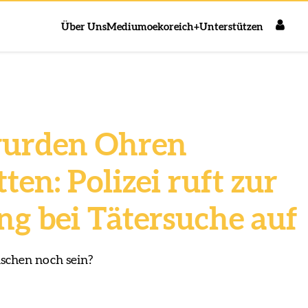
Über Uns
Medium
oekoreich+
Unterstützen
wurden Ohren
ten: Polizei ruft zur
g bei Tätersuche auf
chen noch sein?