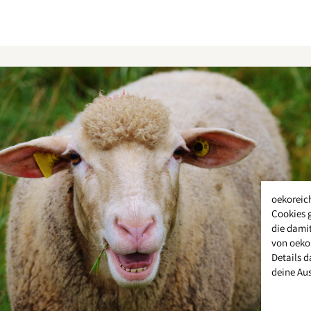
oekoreic
Cookies 
die damit
von oeko
Details d
deine Au