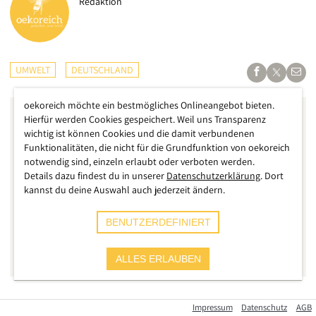
Redaktion
UMWELT
DEUTSCHLAND
oekoreich möchte ein bestmögliches Onlineangebot bieten.
Hierfür werden Cookies gespeichert. Weil uns Transparenz
wichtig ist können Cookies und die damit verbundenen
Funktionalitäten, die nicht für die Grundfunktion von oekoreich
notwendig sind, einzeln erlaubt oder verboten werden.
Details dazu findest du in unserer
Datenschutzerklärung
. Dort
kannst du deine Auswahl auch jederzeit ändern.
BENUTZERDEFINIERT
ALLES ERLAUBEN
Dieses
Urteil
des Oberverwaltungsgerichts Münster gleicht
Impressum
Datenschutz
AGB