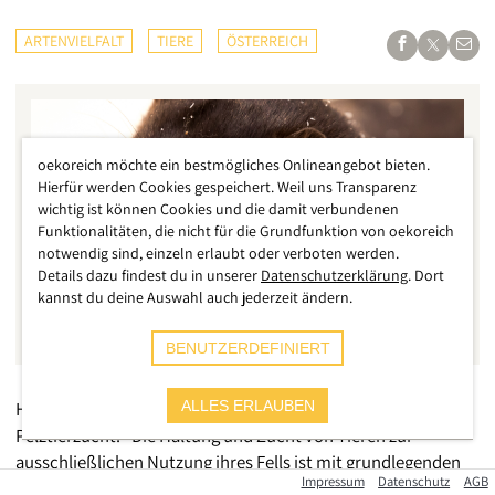
ARTENVIELFALT
TIERE
ÖSTERREICH
oekoreich möchte ein bestmögliches Onlineangebot bieten.
Hierfür werden Cookies gespeichert. Weil uns Transparenz
wichtig ist können Cookies und die damit verbundenen
Funktionalitäten, die nicht für die Grundfunktion von oekoreich
notwendig sind, einzeln erlaubt oder verboten werden.
Details dazu findest du in unserer
Datenschutzerklärung
. Dort
kannst du deine Auswahl auch jederzeit ändern.
BENUTZERDEFINIERT
Heimische Tierärzte fordern ein EU-weites Verbot der
ALLES ERLAUBEN
Pelztierzucht. "Die Haltung und Zucht von Tieren zur
ausschließlichen Nutzung ihres Fells ist mit grundlegenden
Impressum
Datenschutz
AGB
Prinzipien des Tierschutzes unvereinbar und stellt darüber