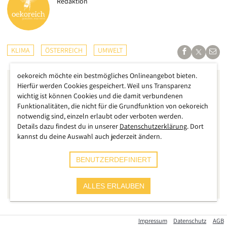
Redaktion
KLIMA
ÖSTERREICH
UMWELT
oekoreich möchte ein bestmögliches Onlineangebot bieten.
Hierfür werden Cookies gespeichert. Weil uns Transparenz
wichtig ist können Cookies und die damit verbundenen
Funktionalitäten, die nicht für die Grundfunktion von oekoreich
notwendig sind, einzeln erlaubt oder verboten werden.
Details dazu findest du in unserer
Datenschutzerklärung
. Dort
kannst du deine Auswahl auch jederzeit ändern.
BENUTZERDEFINIERT
ALLES ERLAUBEN
Nach den verheerenden Unwettern gestern in Kärnten, der
Impressum
Datenschutz
AGB