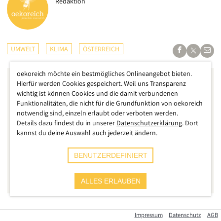
Redaktion
UMWELT
KLIMA
ÖSTERREICH
oekoreich möchte ein bestmögliches Onlineangebot bieten.
Hierfür werden Cookies gespeichert. Weil uns Transparenz
wichtig ist können Cookies und die damit verbundenen
Funktionalitäten, die nicht für die Grundfunktion von oekoreich
notwendig sind, einzeln erlaubt oder verboten werden.
Details dazu findest du in unserer
Datenschutzerklärung
. Dort
kannst du deine Auswahl auch jederzeit ändern.
BENUTZERDEFINIERT
ALLES ERLAUBEN
Kennen Sie die Firma
niceshops
? Vermutlich haben Sie schon
Impressum
Datenschutz
AGB