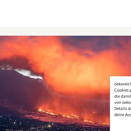
oekoreic
Cookies 
die damit
von oeko
Details d
deine Au