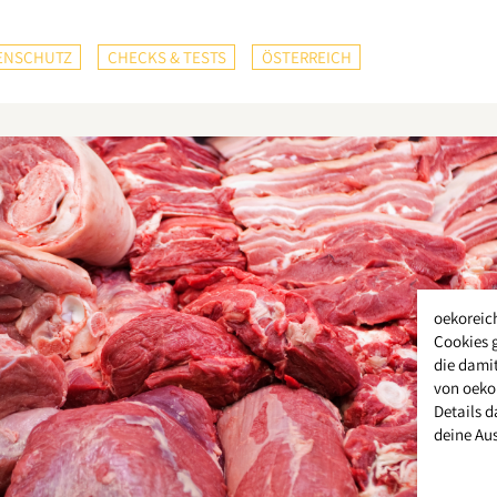
ENSCHUTZ
CHECKS & TESTS
ÖSTERREICH
oekoreic
Cookies 
die damit
von oeko
Details d
deine Au