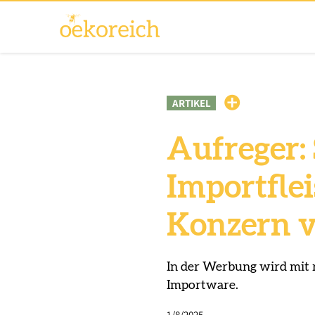
ARTIKEL
Aufreger:
Importfle
Konzern v
In der Werbung wird mit r
Importware.
1/8/2025