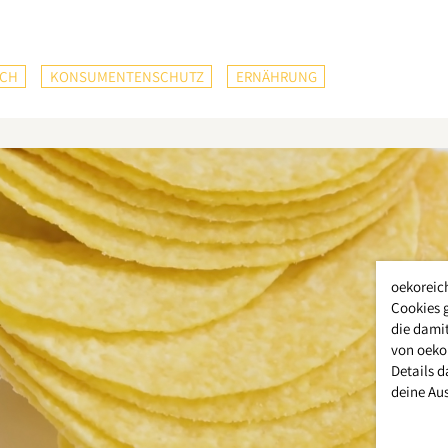
ICH
KONSUMENTENSCHUTZ
ERNÄHRUNG
oekoreic
Cookies 
die damit
von oeko
Details d
deine Au