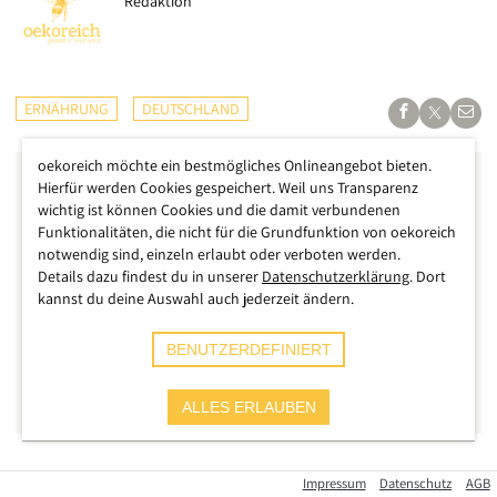
Redaktion
ERNÄHRUNG
DEUTSCHLAND
oekoreich möchte ein bestmögliches Onlineangebot bieten.
Hierfür werden Cookies gespeichert. Weil uns Transparenz
wichtig ist können Cookies und die damit verbundenen
Funktionalitäten, die nicht für die Grundfunktion von oekoreich
notwendig sind, einzeln erlaubt oder verboten werden.
Details dazu findest du in unserer
Datenschutzerklärung
. Dort
kannst du deine Auswahl auch jederzeit ändern.
BENUTZERDEFINIERT
ALLES ERLAUBEN
Nach unserer Kritik an den vielen Produkten mit
Palmöl im
Impressum
Datenschutz
AGB