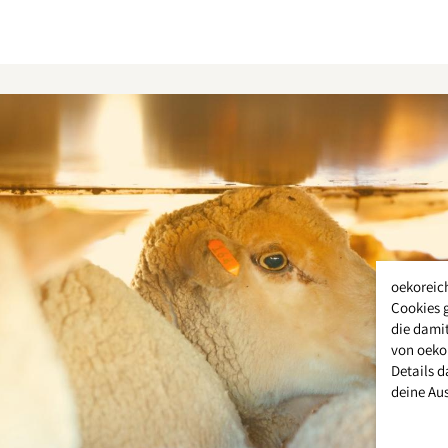
oekoreic
Cookies 
die damit
von oeko
Details d
deine Au