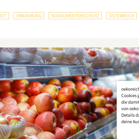
EIT
ERNÄHRUNG
KONSUMENTENSCHUTZ
ÖSTERREICH
oekoreic
Cookies 
die damit
von oeko
Details d
deine Au