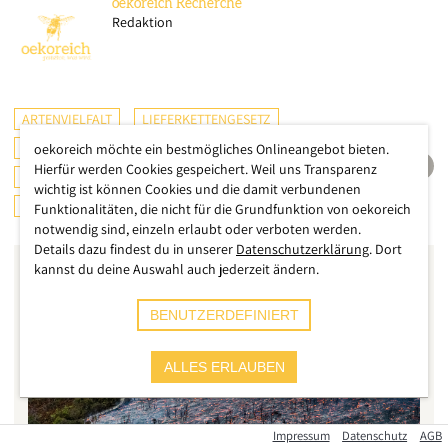
oekoreich
Recherche
Redaktion
ARTENVIELFALT
LIEFERKETTENGESETZ
INTERNATIONAL
ÖSTERREICH
oekoreich möchte ein bestmögliches Onlineangebot bieten.
Hierfür werden Cookies gespeichert. Weil uns Transparenz
KONSUMENTENSCHUTZ
LANDWIRTSCHAFT
wichtig ist können Cookies und die damit verbundenen
KLIMA
ERNÄHRUNG
Funktionalitäten, die nicht für die Grundfunktion von oekoreich
notwendig sind, einzeln erlaubt oder verboten werden.
Details dazu findest du in unserer
Datenschutzerklärung
. Dort
kannst du deine Auswahl auch jederzeit ändern.
BENUTZERDEFINIERT
ALLES ERLAUBEN
Impressum
Datenschutz
AGB