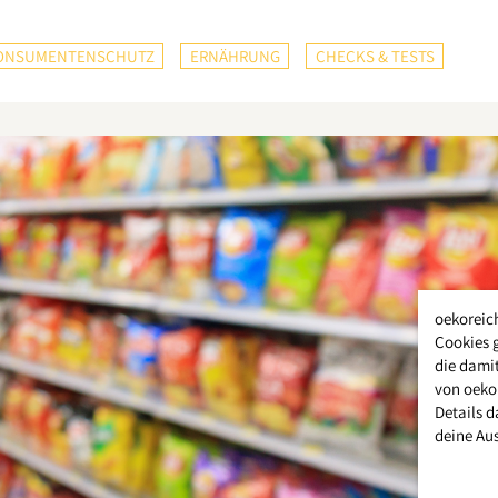
ONSUMENTENSCHUTZ
ERNÄHRUNG
CHECKS & TESTS
oekoreic
Cookies 
die damit
von oeko
Details d
deine Au