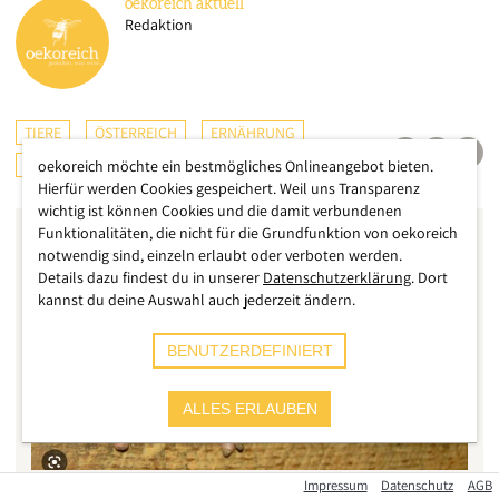
oekoreich
aktuell
Redaktion
TIERE
ÖSTERREICH
ERNÄHRUNG
LANDWIRTSCHAFT
CHECKS & TESTS
oekoreich möchte ein bestmögliches Onlineangebot bieten.
Hierfür werden Cookies gespeichert. Weil uns Transparenz
wichtig ist können Cookies und die damit verbundenen
Funktionalitäten, die nicht für die Grundfunktion von oekoreich
notwendig sind, einzeln erlaubt oder verboten werden.
Details dazu findest du in unserer
Datenschutzerklärung
. Dort
kannst du deine Auswahl auch jederzeit ändern.
BENUTZERDEFINIERT
ALLES ERLAUBEN
Impressum
Datenschutz
AGB