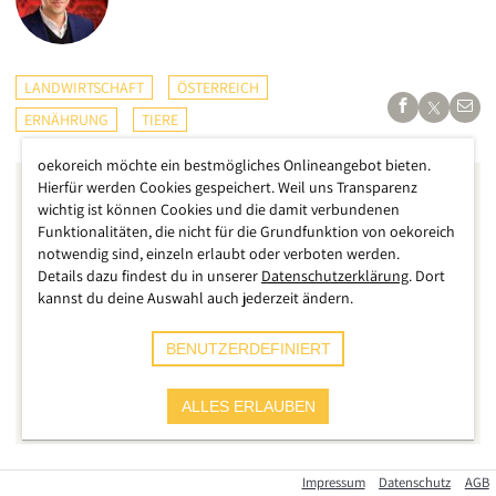
LANDWIRTSCHAFT
ÖSTERREICH
ERNÄHRUNG
TIERE
oekoreich möchte ein bestmögliches Onlineangebot bieten.
Hierfür werden Cookies gespeichert. Weil uns Transparenz
wichtig ist können Cookies und die damit verbundenen
Funktionalitäten, die nicht für die Grundfunktion von oekoreich
notwendig sind, einzeln erlaubt oder verboten werden.
Details dazu findest du in unserer
Datenschutzerklärung
. Dort
kannst du deine Auswahl auch jederzeit ändern.
BENUTZERDEFINIERT
ALLES ERLAUBEN
Impressum
Datenschutz
AGB
Ich gehe ja mit offenen Augen durch die Fleischabteilungen