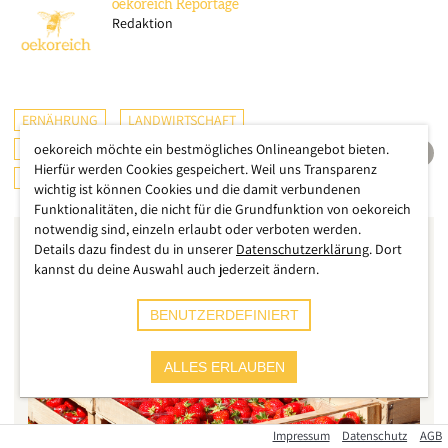
oekoreich
Reportage
Redaktion
ERNÄHRUNG
LANDWIRTSCHAFT
ÖSTERREICH
oekoreich möchte ein bestmögliches Onlineangebot bieten.
DEUTSCHLAND
Hierfür werden Cookies gespeichert. Weil uns Transparenz
CHECKS & TESTS
wichtig ist können Cookies und die damit verbundenen
Funktionalitäten, die nicht für die Grundfunktion von oekoreich
notwendig sind, einzeln erlaubt oder verboten werden.
Details dazu findest du in unserer
Datenschutzerklärung
. Dort
kannst du deine Auswahl auch jederzeit ändern.
BENUTZERDEFINIERT
ALLES ERLAUBEN
Impressum
Datenschutz
AGB