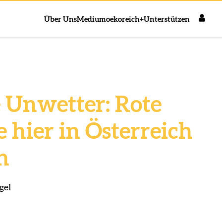
Über Uns
Medium
oekoreich+
Unterstützen
 Unwetter: Rote
 hier in Österreich
n
gel