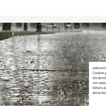
oekoreic
Cookies 
die damit
von oeko
Details d
deine Au