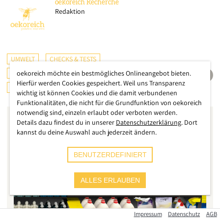
oekoreich
Recherche
Redaktion
UMWELT
CHECKS & TESTS
KONSUMENTENSCHUTZ
oekoreich möchte ein bestmögliches Onlineangebot bieten.
ÖSTERREICH
Hierfür werden Cookies gespeichert. Weil uns Transparenz
DEUTSCHLAND
wichtig ist können Cookies und die damit verbundenen
Funktionalitäten, die nicht für die Grundfunktion von oekoreich
notwendig sind, einzeln erlaubt oder verboten werden.
Details dazu findest du in unserer
Datenschutzerklärung
. Dort
kannst du deine Auswahl auch jederzeit ändern.
BENUTZERDEFINIERT
ALLES ERLAUBEN
Impressum
Datenschutz
AGB