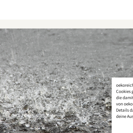
oekoreic
Cookies 
die damit
von oeko
Details d
deine Au