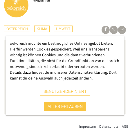
Redaktion
ÖSTERREICH
KLIMA
UMWELT
oekoreich möchte ein bestmögliches Onlineangebot bieten.
Hierfür werden Cookies gespeichert. Weil uns Transparenz
wichtig ist können Cookies und die damit verbundenen
Funktionalitäten, die nicht für die Grundfunktion von oekoreich
notwendig sind, einzeln erlaubt oder verboten werden.
Details dazu findest du in unserer
Datenschutzerklärung
. Dort
kannst du deine Auswahl auch jederzeit ändern.
BENUTZERDEFINIERT
ALLES ERLAUBEN
Seit Donnerstag befinden sich große Teile des Osten von
Impressum
Datenschutz
AGB