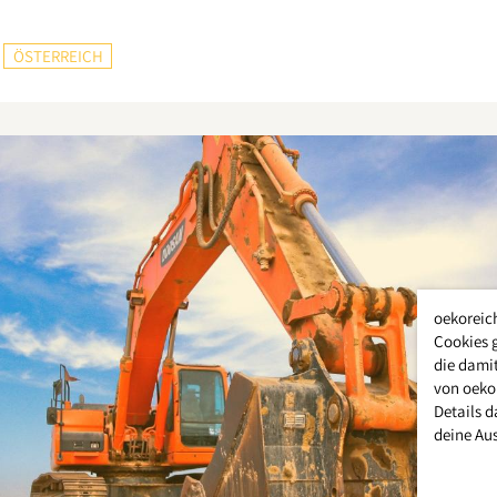
ÖSTERREICH
oekoreic
Cookies 
die damit
von oeko
Details d
deine Au