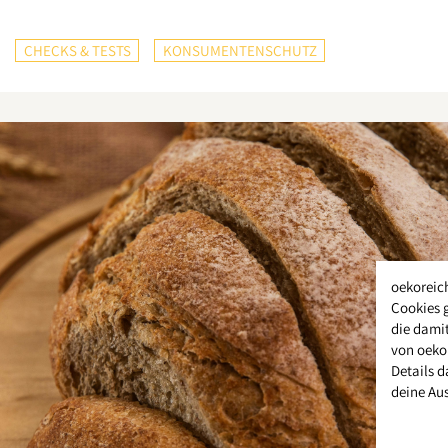
CHECKS & TESTS
KONSUMENTENSCHUTZ
oekoreic
Cookies 
die damit
von oeko
Details d
deine Au