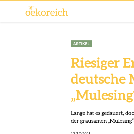
ARTIKEL
Riesiger E
deutsche 
„Mulesing
Lange hat es gedauert, do
der grausamen „Mulesing“
12/17/2021