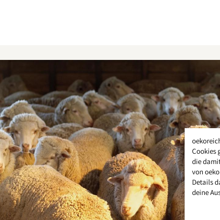
oekoreic
Cookies 
die damit
von oeko
Details d
deine Au