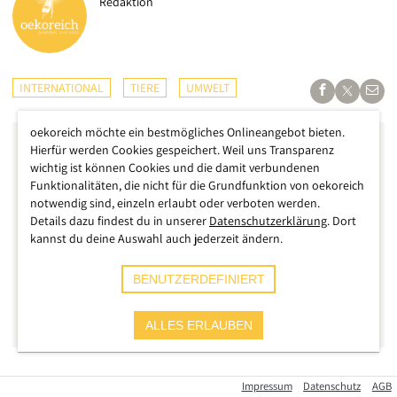
Redaktion
INTERNATIONAL
TIERE
UMWELT
oekoreich möchte ein bestmögliches Onlineangebot bieten.
Hierfür werden Cookies gespeichert. Weil uns Transparenz
wichtig ist können Cookies und die damit verbundenen
Funktionalitäten, die nicht für die Grundfunktion von oekoreich
notwendig sind, einzeln erlaubt oder verboten werden.
Details dazu findest du in unserer
Datenschutzerklärung
. Dort
kannst du deine Auswahl auch jederzeit ändern.
BENUTZERDEFINIERT
ALLES ERLAUBEN
Die Methode ist so simpel wie schädlich: Von Schiffen aus
Impressum
Datenschutz
AGB