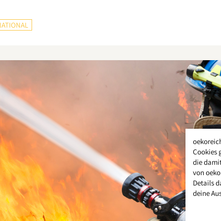
NATIONAL
oekoreic
Cookies 
die damit
von oeko
Details d
deine Au