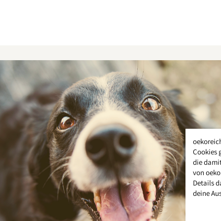
oekoreic
Cookies 
die damit
von oeko
Details d
deine Au