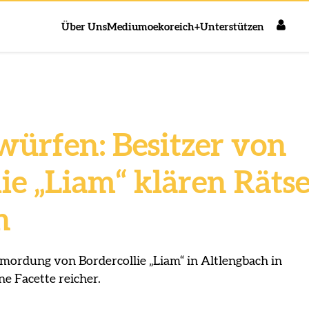
Über Uns
Medium
oekoreich+
Unterstützen
ürfen: Besitzer von
ie „Liam“ klären Rätse
n
rmordung von Bordercollie „Liam“ in Altlengbach in
ne Facette reicher.