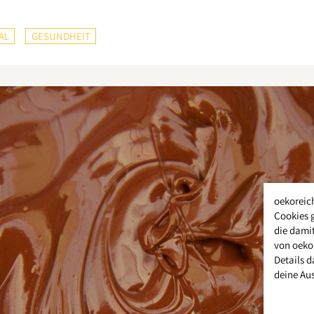
AL
GESUNDHEIT
oekoreic
Cookies 
die damit
von oeko
Details d
deine Au