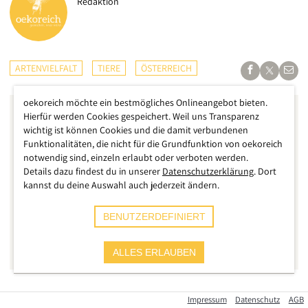
Redaktion
ARTENVIELFALT
TIERE
ÖSTERREICH
oekoreich möchte ein bestmögliches Onlineangebot bieten.
Hierfür werden Cookies gespeichert. Weil uns Transparenz
wichtig ist können Cookies und die damit verbundenen
Funktionalitäten, die nicht für die Grundfunktion von oekoreich
notwendig sind, einzeln erlaubt oder verboten werden.
Details dazu findest du in unserer
Datenschutzerklärung
. Dort
kannst du deine Auswahl auch jederzeit ändern.
BENUTZERDEFINIERT
ALLES ERLAUBEN
Drei Jahre ist es her, seit der WWF die Umsetzung von EU-
Impressum
Datenschutz
AGB