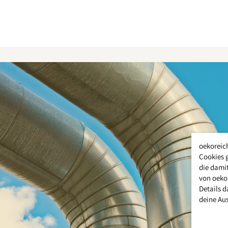
oekoreic
Cookies 
die damit
von oeko
Details d
deine Au