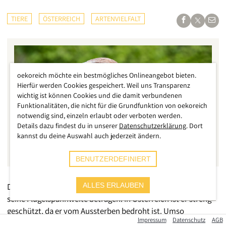
TIERE
ÖSTERREICH
ARTENVIELFALT
oekoreich möchte ein bestmögliches Onlineangebot bieten.
Hierfür werden Cookies gespeichert. Weil uns Transparenz
wichtig ist können Cookies und die damit verbundenen
Funktionalitäten, die nicht für die Grundfunktion von oekoreich
notwendig sind, einzeln erlaubt oder verboten werden.
Details dazu findest du in unserer
Datenschutzerklärung
. Dort
kannst du deine Auswahl auch jederzeit ändern.
BENUTZERDEFINIERT
Der Kaiseradler ist ein majestätisches Tier, über 2 Meter kann
ALLES ERLAUBEN
seine Flügelspannweite betragen. In Österreich ist er streng
geschützt, da er vom Aussterben bedroht ist. Umso
Impressum
Datenschutz
AGB
erschreckender ist es, dass offenbar gezielt Jagd auf diese