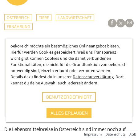
ÖSTERREICH
TIERE
LANDWIRTSCHAFT
ERNÄHRUNG
oekoreich möchte ein bestmögliches Onlineangebot bieten.
Hierfür werden Cookies gespeichert. Weil uns Transparenz
wichtig ist können Cookies und die damit verbundenen
Funktionalitäten, die nicht für die Grundfunktion von oekoreich
notwendig sind, einzeln erlaubt oder verboten werden.
Details dazu findest du in unserer
Datenschutzerklärung
. Dort
kannst du deine Auswahl auch jederzeit ändern.
BENUTZERDEFINIERT
ALLES ERLAUBEN
Die Lebensmittelpreise in Österreich sind immer noch auf
Impressum
Datenschutz
AGB
einem Rekordhoch, das bildet sich vor allem bei