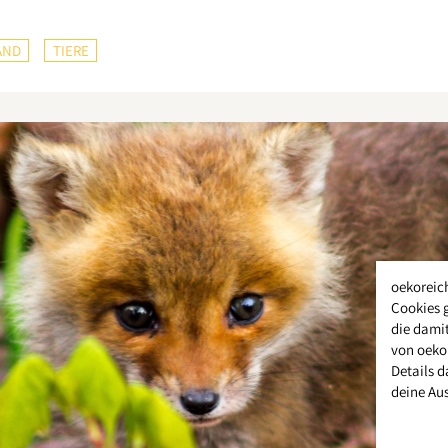
AND
TIERE
oekoreic
Cookies 
die damit
von oeko
Details d
deine Au