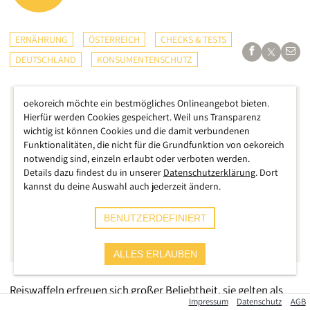
ERNÄHRUNG
ÖSTERREICH
CHECKS & TESTS
DEUTSCHLAND
KONSUMENTENSCHUTZ
oekoreich möchte ein bestmögliches Onlineangebot bieten.
Hierfür werden Cookies gespeichert. Weil uns Transparenz
wichtig ist können Cookies und die damit verbundenen
Funktionalitäten, die nicht für die Grundfunktion von oekoreich
notwendig sind, einzeln erlaubt oder verboten werden.
Details dazu findest du in unserer
Datenschutzerklärung
. Dort
kannst du deine Auswahl auch jederzeit ändern.
BENUTZERDEFINIERT
ALLES ERLAUBEN
Reiswaffeln erfreuen sich großer Beliebtheit, sie gelten als
Impressum
Datenschutz
AGB
kalorienarmer Snack und werden insbesondere auch gerne