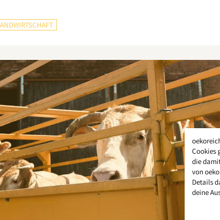
LANDWIRTSCHAFT
oekoreic
Cookies 
die damit
von oeko
Details d
deine Au